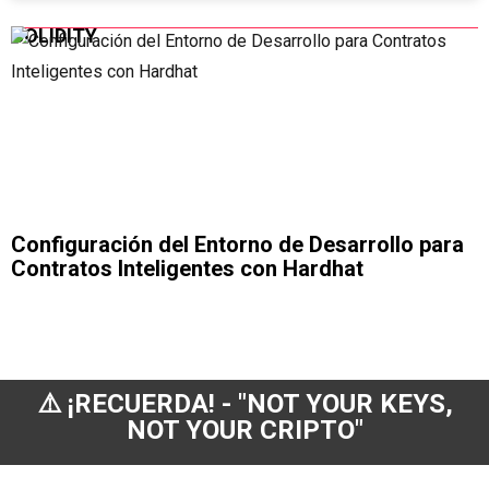
SOLIDITY
Configuración del Entorno de Desarrollo para
D
Contratos Inteligentes con Hardhat
⚠️ ¡RECUERDA! - "NOT YOUR KEYS,
NOT YOUR CRIPTO"