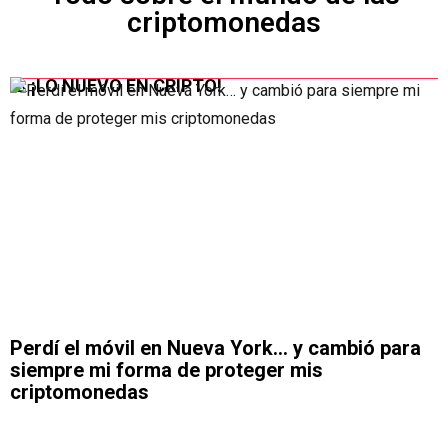
criptomonedas
⚠️ ¡LO NUEVO EN CRIPTO!
Perdí el móvil en Nueva York… y cambió para
C
siempre mi forma de proteger mis
b
criptomonedas