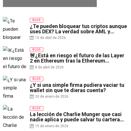
HACK DEFI DE 2026 EXPLICADO
FÁCIL
BLOG
¿Te pueden bloquear tus criptos aunque
uses DEX? La verdad sobre AML y
fondos marcados en 2026
15 de abril de 2026
BLOG
🚨¿Está en riesgo el futuro de las Layer
2 en Ethereum tras la Ethereum
Economic Zone?
8 de abril de 2026
BLOG
¿Y si una simple firma pudiera vaciar tu
wallet sin que te dieras cuenta?
20 de enero de 2026
BLOG
La lección de Charlie Munger que casi
nadie aplica y puede salvar tu cartera
cripto
15 de enero de 2026