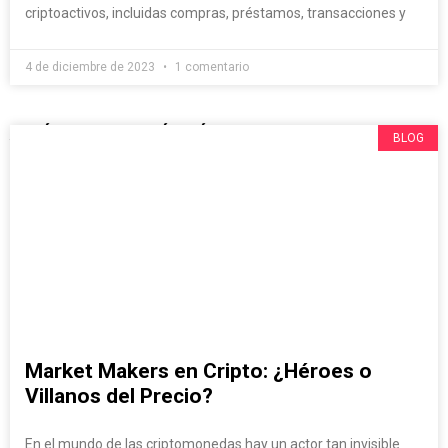
criptoactivos, incluidas compras, préstamos, transacciones y
4 de diciembre de 2023
1 comentario
ARTÍCULOS QUE SÍ O SÍ TIENES QUE VER
BLOG
Market Makers en Cripto: ¿Héroes o
Villanos del Precio?
En el mundo de las criptomonedas hay un actor tan invisible