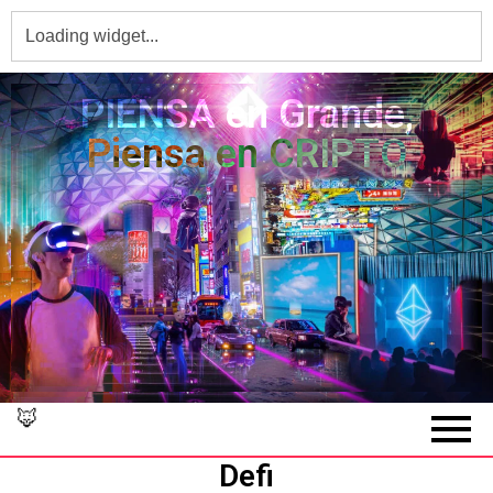
PIENSA en Grande,
Piensa en CRIPTO
🦊
Defi