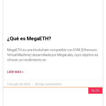
¿Qué es MegaETH?
MegaETH es una blockchain compatible con EVM (Ethereum
Virtual Machine) desarrollada por MegaLabs, cuyo objetivo es
ofrecer un rendimiento en
LEER MÁS »
9 de julio de 2024
No hay comentarios
Evádelo Si Puedes, ¡Contenido IRRESISTIBLE!
BLOG