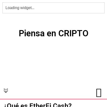
PIENSA en Grande,
Piensa en CRIPTO
🦊
¿Qué es EtherFi Cash?