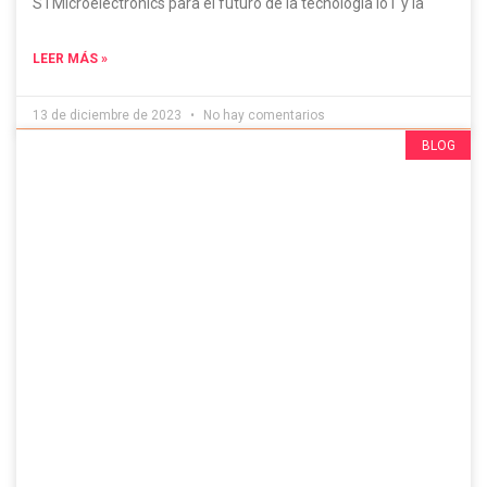
STMicroelectronics para el futuro de la tecnología IoT y la
LEER MÁS »
13 de diciembre de 2023
No hay comentarios
Evádelo Si Puedes, ¡Contenido IRRESISTIBLE!
BLOG