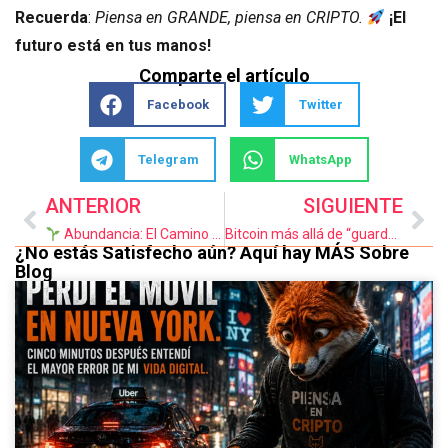
Recuerda
:
Piensa en GRANDE, piensa en CRIPTO.
¡El
futuro está en tus manos!
Comparte el artículo
Facebook
Twitter
Telegram
WhatsApp
ANTERIOR
SIGUIENTE
Abundancia: El Camino que Europa Olvidó y que las Criptomonedas Pueden Recuperar
Bitcoin más allá de “guardar en frío”: cómo moverlo, usarlo y sacarle partido en 2025
¿No estás Satisfecho aún? Aquí hay MÁS Sobre
Blog