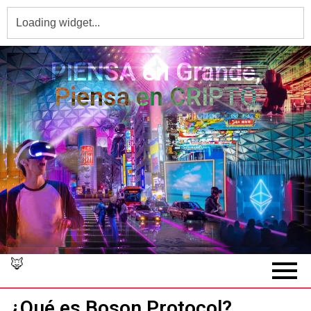
PIENSA en Grande,
Piensa en CRIPTO
🦊
¿Qué es Boson Protocol?