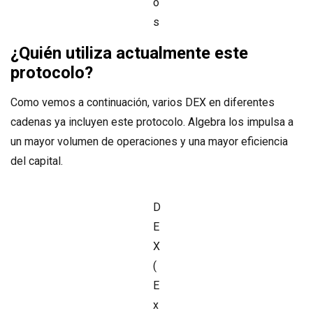
o
s
¿Quién utiliza actualmente este
protocolo?
Como vemos a continuación, varios DEX en diferentes
cadenas ya incluyen este protocolo. Algebra los impulsa a
un mayor volumen de operaciones y una mayor eficiencia
del capital.
D
E
X
(
E
x