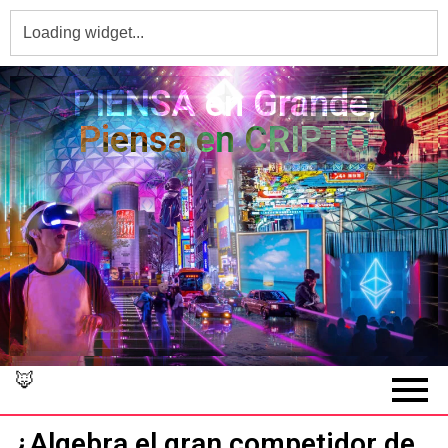
PIENSA en Grande,
Piensa en CRIPTO
🦊
¿Algebra el gran competidor de