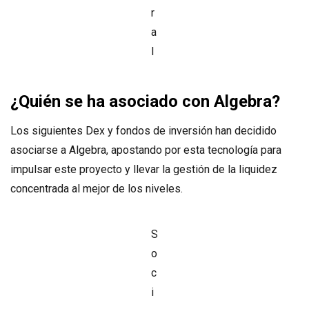
r
a
l
¿Quién se ha asociado con Algebra?
Los siguientes Dex y fondos de inversión han decidido
asociarse a Algebra, apostando por esta tecnología para
impulsar este proyecto y llevar la gestión de la liquidez
concentrada al mejor de los niveles.
S
o
c
i