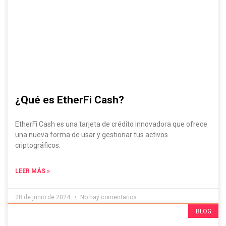
¿Qué es EtherFi Cash?
EtherFi Cash es una tarjeta de crédito innovadora que ofrece
una nueva forma de usar y gestionar tus activos
criptográficos.
LEER MÁS »
28 de junio de 2024
No hay comentarios
Evádelo Si Puedes, ¡Contenido IRRESISTIBLE!
BLOG