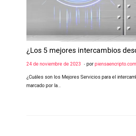
¿Los 5 mejores intercambios desc
.
Publicado el
5
24 de noviembre de 2023
por
piensaencripto.co
d
¿Cuáles son los Mejores Servicios para el intercam
e
marcado por la…
d
i
c
i
e
m