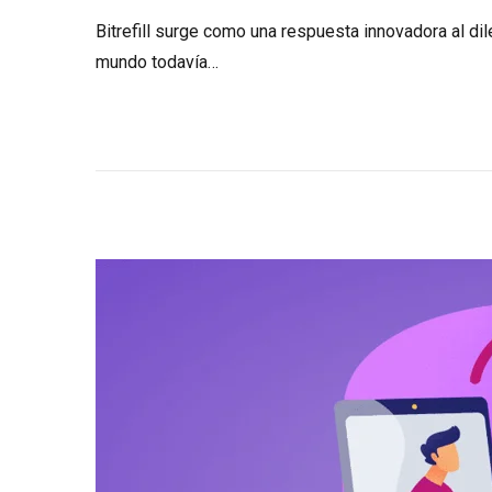
6
Bitrefill surge como una respuesta innovadora al di
d
mundo todavía…
e
a
b
r
i
l
d
e
2
0
2
4