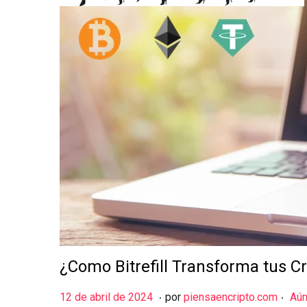
¿Como Bitrefill Transforma tus 
.
.
Publicado el
2
12 de abril de 2024
por
piensaencripto.com
Aún