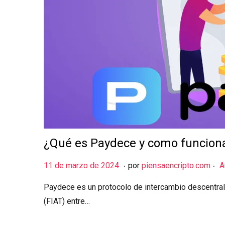
¿Qué es Paydece y como funcion
.
.
Publicado el
1
11 de marzo de 2024
por
piensaencripto.com
A
2
Paydece es un protocolo de intercambio descentrali
d
(FIAT) entre…
e
m