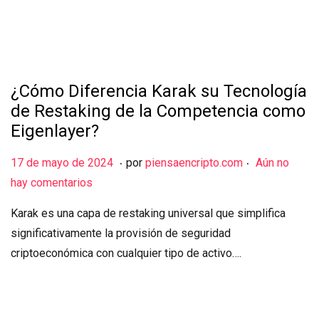
e
2
0
2
¿Cómo Diferencia Karak su Tecnología
4
de Restaking de la Competencia como
Eigenlayer?
.
.
Publicado el
1
17 de mayo de 2024
por
piensaencripto.com
Aún no
7
hay comentarios
d
Karak es una capa de restaking universal que simplifica
e
significativamente la provisión de seguridad
m
criptoeconómica con cualquier tipo de activo….
a
y
o