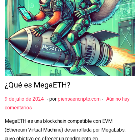
¿Qué es MegaETH?
.
.
Publicado el
9
9 de julio de 2024
por
piensaencripto.com
Aún no hay
d
comentarios
e
MegaETH es una blockchain compatible con EVM
j
(Ethereum Virtual Machine) desarrollada por MegaLabs,
u
cuyo objetivo es ofrecer un rendimiento en…