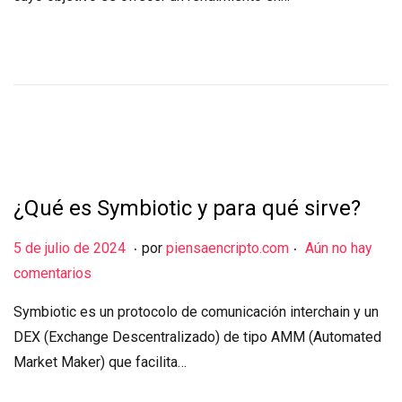
l
i
o
d
e
2
0
2
¿Qué es Symbiotic y para qué sirve?
4
.
.
Publicado el
1
5 de julio de 2024
por
piensaencripto.com
Aún no hay
9
comentarios
d
Symbiotic es un protocolo de comunicación interchain y un
e
DEX (Exchange Descentralizado) de tipo AMM (Automated
j
Market Maker) que facilita…
u
l