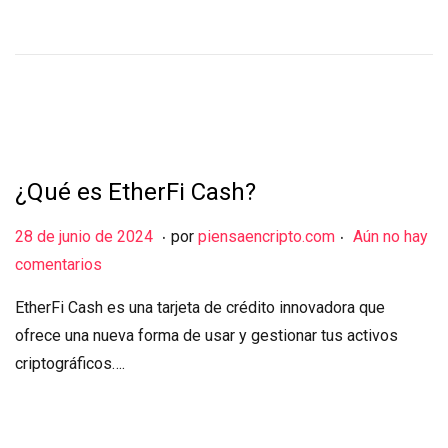
i
o
d
e
2
0
¿Qué es EtherFi Cash?
2
4
.
.
Publicado el
2
28 de junio de 2024
por
piensaencripto.com
Aún no hay
8
comentarios
d
EtherFi Cash es una tarjeta de crédito innovadora que
e
ofrece una nueva forma de usar y gestionar tus activos
j
criptográficos….
u
n
i