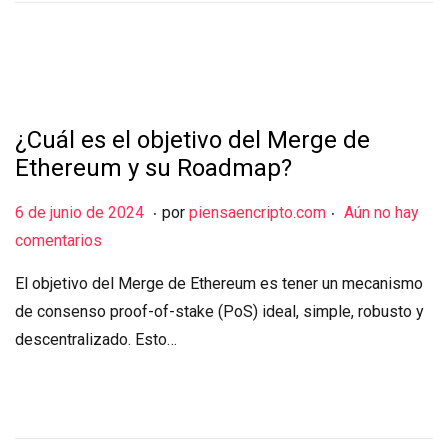
d
e
2
0
¿Cuál es el objetivo del Merge de
2
Ethereum y su Roadmap?
4
.
.
Publicado el
6
6 de junio de 2024
por
piensaencripto.com
Aún no hay
d
comentarios
e
El objetivo del Merge de Ethereum es tener un mecanismo
j
de consenso proof-of-stake (PoS) ideal, simple, robusto y
u
descentralizado. Esto…
n
i
o
d