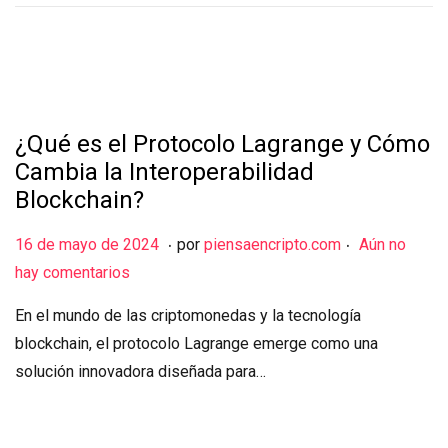
d
e
2
0
2
¿Qué es el Protocolo Lagrange y Cómo
4
Cambia la Interoperabilidad
Blockchain?
.
.
Publicado el
1
16 de mayo de 2024
por
piensaencripto.com
Aún no
6
hay comentarios
d
En el mundo de las criptomonedas y la tecnología
e
blockchain, el protocolo Lagrange emerge como una
m
solución innovadora diseñada para…
a
y
o