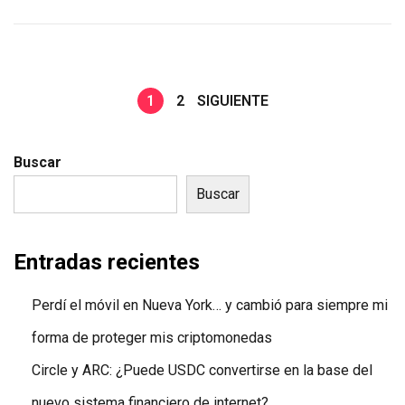
l
d
e
2
1
2
SIGUIENTE
0
2
Buscar
4
Buscar
Entradas recientes
Perdí el móvil en Nueva York… y cambió para siempre mi
forma de proteger mis criptomonedas
Circle y ARC: ¿Puede USDC convertirse en la base del
nuevo sistema financiero de internet?