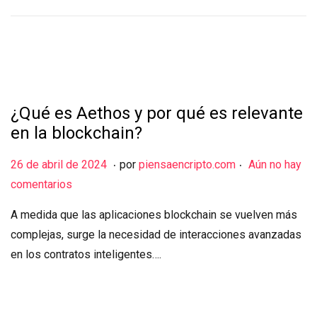
d
e
2
0
2
¿Qué es Aethos y por qué es relevante
4
en la blockchain?
.
.
Publicado el
2
26 de abril de 2024
por
piensaencripto.com
Aún no hay
6
comentarios
d
A medida que las aplicaciones blockchain se vuelven más
e
complejas, surge la necesidad de interacciones avanzadas
a
en los contratos inteligentes….
b
r
i