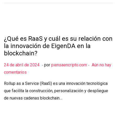
l
d
e
2
0
¿Qué es RaaS y cuál es su relación con
2
la innovación de EigenDA en la
4
blockchain?
.
.
Publicado el
2
24 de abril de 2024
por
piensaencripto.com
Aún no hay
6
comentarios
d
Rollup as a Service (RaaS) es una innovación tecnológica
e
que facilita la construcción, personalización y despliegue
a
de nuevas cadenas blockchain…
b
r
i