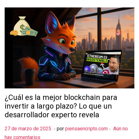
¿Cuál es la mejor blockchain para
invertir a largo plazo? Lo que un
desarrollador experto revela
.
.
Publicado el
2
27 de marzo de 2025
por
piensaencripto.com
Aún no
8
hay comentarios