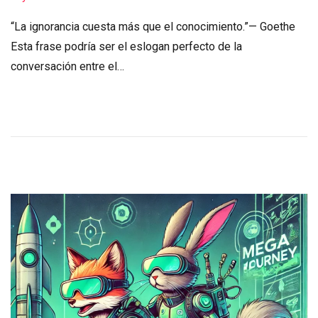
d
“La ignorancia cuesta más que el conocimiento.”— Goethe
e
Esta frase podría ser el eslogan perfecto de la
m
conversación entre el…
a
r
z
o
d
e
2
0
2
5