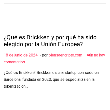
o
d
e
2
0
¿Qué es Brickken y por qué ha sido
2
elegido por la Unión Europea?
4
.
.
Publicado el
1
18 de junio de 2024
por
piensaencripto.com
Aún no hay
8
comentarios
d
¿Qué es Brickken? Brickken es una startup con sede en
e
Barcelona, fundada en 2020, que se especializa en la
j
tokenización…
u
n
i
o