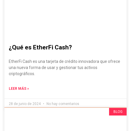
¿Qué es EtherFi Cash?
EtherFi Cash es una tarjeta de crédito innovadora que ofrece
una nueva forma de usar y gestionar tus activos
criptográficos.
LEER MÁS »
28 de junio de 2024
No hay comentarios
Evádelo Si Puedes, ¡Contenido IRRESISTIBLE!
BLOG