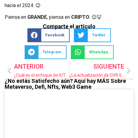
hacia el 2024. 😉
Piensa en
GRANDE
, piensa en
CRIPTO
. 😉🦊
Comparte el artículo
Facebook
Twitter
Telegram
WhatsApp
ANTERIOR
SIGUIENTE
¿Cuál es el enfoque de IOTA 2.0 en términos de accesibilidad Tecnológica?
¿La actualización de OVR llevará los eventos virtuales a un siguiente nivel?
¿No estás Satisfecho aún? Aquí hay MÁS Sobre
Metaverso
,
Defi
,
Nfts
,
Web3 Game