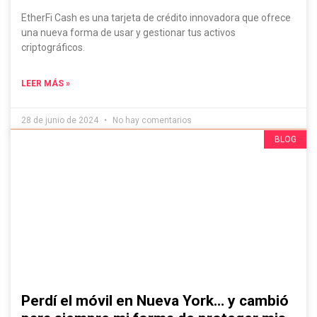
EtherFi Cash es una tarjeta de crédito innovadora que ofrece
una nueva forma de usar y gestionar tus activos
criptográficos.
LEER MÁS »
28 de junio de 2024
No hay comentarios
Evádelo Si Puedes, ¡Contenido IRRESISTIBLE!
BLOG
Perdí el móvil en Nueva York… y cambió