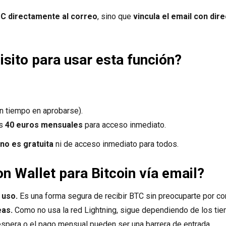
TC directamente al correo
, sino que
vincula el email con di
isito para usar esta función?
 tiempo en aprobarse).
os
40 euros mensuales
para acceso inmediato.
no es gratuita
ni de acceso inmediato para todos.
on Wallet para Bitcoin vía email?
e uso.
Es una forma segura de recibir BTC sin preocuparte por com
eas.
Como no usa la red Lightning, sigue dependiendo de los tie
espera o el pago mensual pueden ser una barrera de entrada.