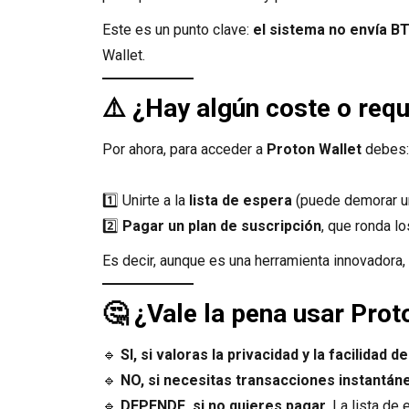
Este es un punto clave:
el sistema no envía B
Wallet.
⚠️ ¿Hay algún coste o requ
Por ahora, para acceder a
Proton Wallet
debes:
1️⃣ Unirte a la
lista de espera
(puede demorar un
2️⃣
Pagar un plan de suscripción
, que ronda l
Es decir, aunque es una herramienta innovadora,
🤔 ¿Vale la pena usar Prot
🔹
SI, si valoras la privacidad y la facilidad d
🔹
NO, si necesitas transacciones instantán
🔹
DEPENDE, si no quieres pagar.
La lista de 